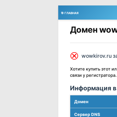
🎯 ГЛАВНАЯ
Домен wowk
⮿
wowkirov.ru з
Хотите купить этот 
связи у регистратора.
Информация в
Домен
Сервер DNS